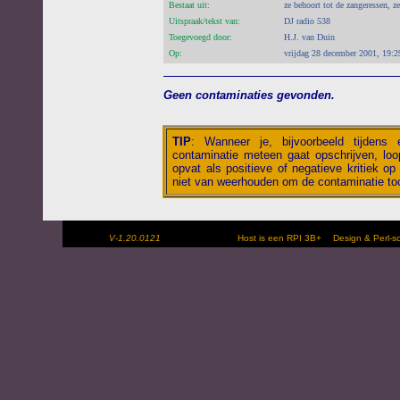
Bestaat uit:
ze behoort tot de zangeressen, z
Uitspraak/tekst van:
DJ radio 538
Toegevoegd door:
H.J. van Duin
Op:
vrijdag 28 december 2001, 19:2
Geen contaminaties gevonden.
TIP
:
Wanneer je, bijvoorbeeld tijdens
contaminatie meteen gaat opschrijven, loop
opvat als positieve of negatieve kritiek op 
niet van weerhouden om de contaminatie toc
V-1.20.0121
Host is een RPI 3B+
Design & Perl-