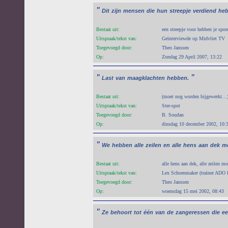
"
Dit
zijn
mensen
die
hun
streepje
verdiend
heb
Bestaat uit:
een streepje voor hebben je spo
Uitspraak/tekst van:
Geïnterviewde op Midvliet TV
Toegevoegd door:
Theo Janssen
Op:
Zondag 29 April 2007, 13:22
"
"
Last
van
maagklachten
hebben.
Bestaat uit:
(moet nog worden bijgewerkt…
Uitspraak/tekst van:
Ster-spot
Toegevoegd door:
B. Soudan
Op:
dinsdag 10 december 2002, 10:
"
We
hebben
alle
zeilen
en
alle
hens
aan
dek
m
Bestaat uit:
alle hens aan dek, alle zeilen mo
Uitspraak/tekst van:
Lex Schoenmaker (trainer ADO 
Toegevoegd door:
Theo Janssen
Op:
woensdag 15 mei 2002, 08:43
"
Ze
behoort
tot
één
van
de
zangeressen
die
e