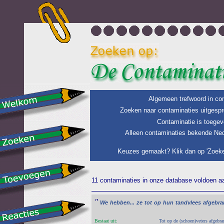
Algemeen trefwoord in con
Zoeken naar contaminaties uitgespr
Contaminatie is toegev
Alleen contaminaties bekende Ned
Keuzes gemaakt? Klik dan op 'Zoeke
11 contaminaties in onze database voldoen aan
"
We
hebben...
ze
tot
op
hun
tandvlees
afgebran
Bestaat uit:
Tot op de (schoen)veters afgebra