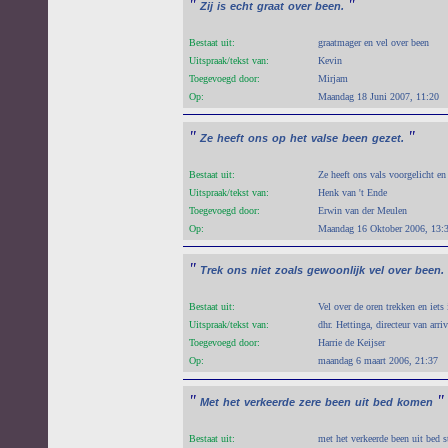
"
"
Zij
is
echt
graat
over
been.
Bestaat uit:
graatmager en vel over been
Uitspraak/tekst van:
Kevin
Toegevoegd door:
Mirjam
Op:
Maandag 18 Juni 2007, 11:20
"
"
Ze
heeft
ons
op
het
valse
been
gezet.
Bestaat uit:
Ze heeft ons vals voorgelicht en
Uitspraak/tekst van:
Henk van 't Ende
Toegevoegd door:
Erwin van der Meulen
Op:
Maandag 16 Oktober 2006, 13:
"
Trek
ons
niet
zoals
gewoonlijk
vel
over
been.
Bestaat uit:
Vel over de oren trekken en iets 
Uitspraak/tekst van:
dhr. Hettinga, directeur van arri
Toegevoegd door:
Harrie de Keijser
Op:
maandag 6 maart 2006, 21:37
"
"
Met
het
verkeerde
zere
been
uit
bed
komen
Bestaat uit:
met het verkeerde been uit bed s