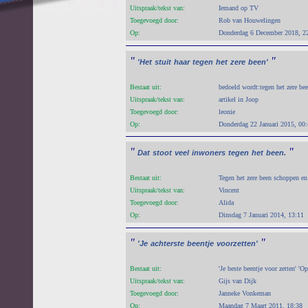
Uitspraak/tekst van:
Iemand op TV
Toegevoegd door:
Rob van Houwelingen
Op:
Donderdag 6 December 2018, 2
"
"
'Het
stuit
haar
tegen
het
zere
been'
Bestaat uit:
bedoeld wordt:tegen het zere bee
Uitspraak/tekst van:
artikel in Joop
Toegevoegd door:
leonie
Op:
Donderdag 22 Januari 2015, 00
"
"
Dat
stoot
veel
inwoners
tegen
het
been.
Bestaat uit:
Tegen het zere been schoppen en
Uitspraak/tekst van:
Vincent
Toegevoegd door:
Alida
Op:
Dinsdag 7 Januari 2014, 13:11
"
"
'Je
achterste
beentje
voorzetten'
Bestaat uit:
'Je beste beentje voor zetten' 'O
Uitspraak/tekst van:
Gijs van Dijk
Toegevoegd door:
Janneke Vonkeman
Op:
Maandag 7 Maart 2011, 18:38