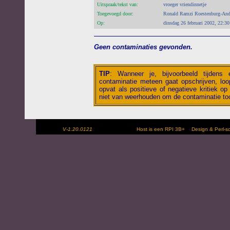
Uitspraak/tekst van:
vroeger vriendinnetje
Toegevoegd door:
Ronald Ramzi Roestenburg-An
Op:
dinsdag 26 februari 2002, 22:30
Geen contaminaties gevonden.
TIP
:
Wanneer je, bijvoorbeeld tijdens
contaminatie meteen gaat opschrijven, loop
opvat als positieve of negatieve kritiek op 
niet van weerhouden om de contaminatie toc
V-1.20.0121
Host is een RPI 3B+
Design & Perl-