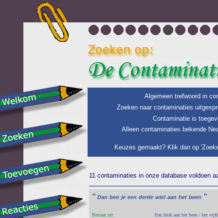
Algemeen trefwoord in con
Zoeken naar contaminaties uitgespr
Contaminatie is toegev
Alleen contaminaties bekende Ned
Keuzes gemaakt? Klik dan op 'Zoeke
11 contaminaties in onze database voldoen aan
"
"
Dan
ben
je
een
derde
wiel
aan
het
been
Bestaat uit:
Een blok aan het been / het vijf