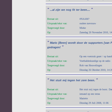
"
"
...al
zijn
we
nog
fit
ter
been....
Bestaat uit:
#NAAM?
Uitspraak/tekst van:
oudere mevrouw
Toegevoegd door:
Mieke
Op:
Zaterdag 20 November 2010, 14
"
Mario
[Been]
wordt
door
de
supporters
[van
"
gedragen!
Bestaat uit:
Op een voetstuk gezet / op hand
Uitspraak/tekst van:
Voetbaldeskundige op de radio
Toegevoegd door:
Rob van Houwelingen
Op:
Dinsdag 26 Oktober 2010, 14:2
"
"
Het
stuit
mij
tegen
het
zere
been.
Bestaat uit:
Het stuit mij tegen de borst. Dat
Uitspraak/tekst van:
iemand op een terras
Toegevoegd door:
Mariette
Op:
Dinsdag 29 Juli 2008, 11:06