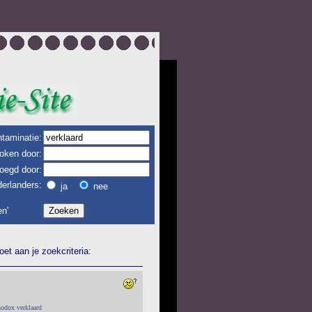
taminatie:
oken door:
oegd door:
erlanders:
ja
nee
n'
et aan je zoekcriteria:
hodox verklaard