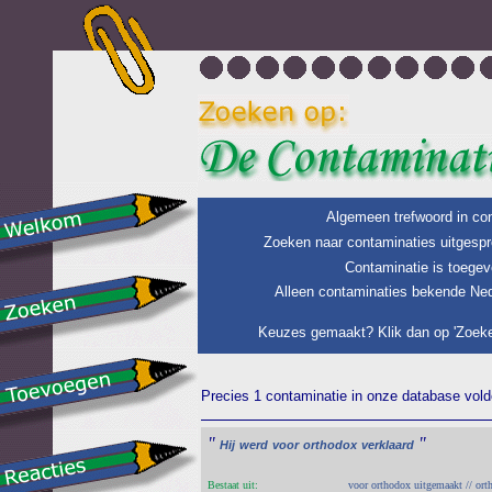
Algemeen trefwoord in con
Zoeken naar contaminaties uitgespr
Contaminatie is toegev
Alleen contaminaties bekende Ned
Keuzes gemaakt? Klik dan op 'Zoeke
Precies 1 contaminatie in onze database voldo
"
"
Hij
werd
voor
orthodox
verklaard
Bestaat uit:
voor orthodox uitgemaakt // ort