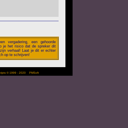
 een vergadering, een gehoorde
 je het risico dat de spreker dit
zijn verhaal! Laat je dit er echter
h op te schrijven!
scripts © 1999 - 2020
PMSoft