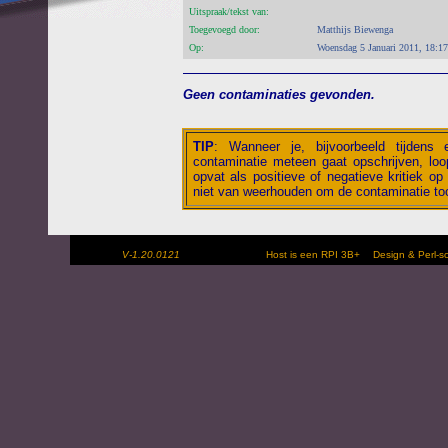
Uitspraak/tekst van:
Toegevoegd door:
Matthijs Biewenga
Op:
Woensdag 5 Januari 2011, 18:17
Geen contaminaties gevonden.
TIP
:
Wanneer je, bijvoorbeeld tijdens
contaminatie meteen gaat opschrijven, loop
opvat als positieve of negatieve kritiek op 
niet van weerhouden om de contaminatie toc
V-1.20.0121
Host is een RPI 3B+
Design & Perl-