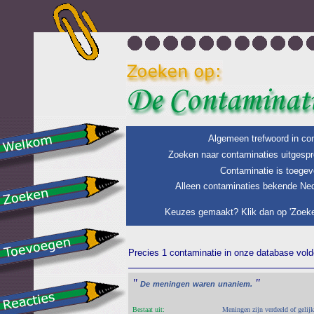
Algemeen trefwoord in con
Zoeken naar contaminaties uitgespr
Contaminatie is toegev
Alleen contaminaties bekende Ned
Keuzes gemaakt? Klik dan op 'Zoeke
Precies 1 contaminatie in onze database voldo
"
"
De
meningen
waren
unaniem.
Bestaat uit:
Meningen zijn verdeeld of geli