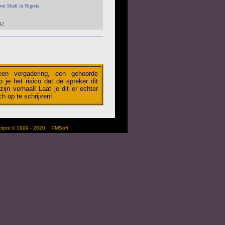
r Shell in Nigeria
42
 een vergadering, een gehoorde
 je het risico dat de spreker dit
zijn verhaal! Laat je dit er echter
h op te schrijven!
scripts © 1999 - 2020
PMSoft