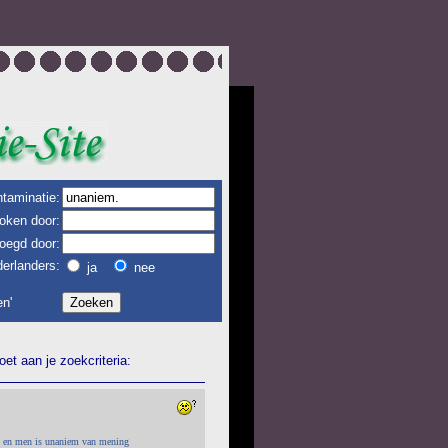
taminatie:
oken door:
oegd door:
erlanders:
ja
nee
n'
et aan je zoekcriteria:
jk en men is unaniem van mening