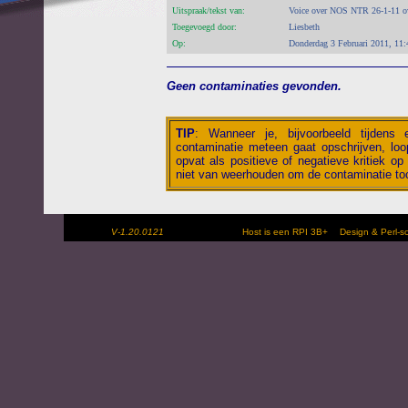
Uitspraak/tekst van:
Voice over NOS NTR 26-1-11 ove
Toegevoegd door:
Liesbeth
Op:
Donderdag 3 Februari 2011, 11:
Geen contaminaties gevonden.
TIP
:
Wanneer je, bijvoorbeeld tijdens
contaminatie meteen gaat opschrijven, loop
opvat als positieve of negatieve kritiek op 
niet van weerhouden om de contaminatie toc
V-1.20.0121
Host is een RPI 3B+
Design & Perl-