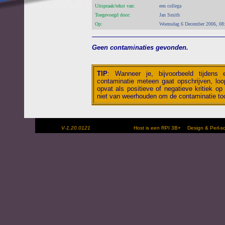
Uitspraak/tekst van:
een collega
Toegevoegd door:
Jan Smith
Op:
Woensdag 6 December 2006, 08
Geen contaminaties gevonden.
TIP
:
Wanneer je, bijvoorbeeld tijdens
contaminatie meteen gaat opschrijven, loop
opvat als positieve of negatieve kritiek op 
niet van weerhouden om de contaminatie toc
V-1.20.0121
Host is een RPI 3B+
Design & Perl-