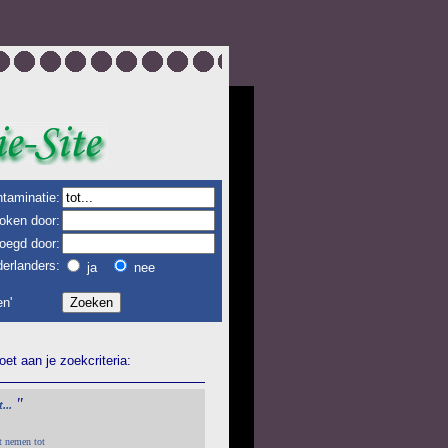
taminatie:
oken door:
oegd door:
erlanders:
ja
nee
n'
et aan je zoekcriteria:
"
...
ht nemen tot