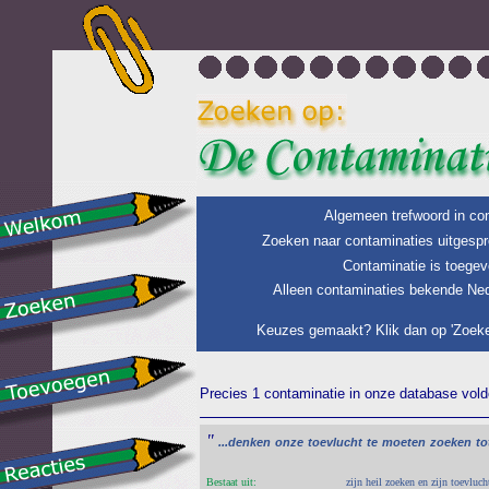
Algemeen trefwoord in con
Zoeken naar contaminaties uitgespr
Contaminatie is toegev
Alleen contaminaties bekende Ned
Keuzes gemaakt? Klik dan op 'Zoeke
Precies 1 contaminatie in onze database voldo
"
...denken
onze
toevlucht
te
moeten
zoeken
tot
Bestaat uit:
zijn heil zoeken en zijn toevluc