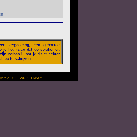
:55
 een vergadering, een gehoorde
 je het risico dat de spreker dit
zijn verhaal! Laat je dit er echter
h op te schrijven!
scripts © 1999 - 2020
PMSoft