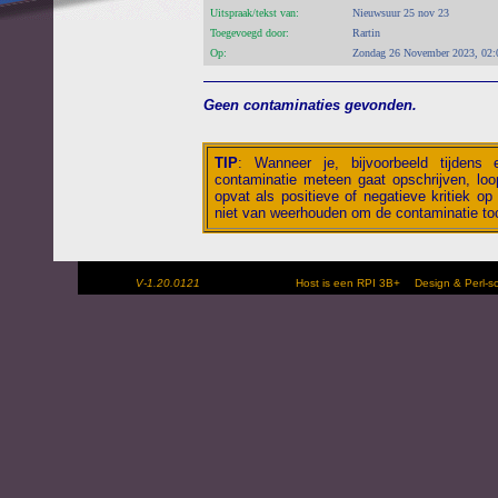
Uitspraak/tekst van:
Nieuwsuur 25 nov 23
Toegevoegd door:
Rartin
Op:
Zondag 26 November 2023, 02:
Geen contaminaties gevonden.
TIP
:
Wanneer je, bijvoorbeeld tijdens
contaminatie meteen gaat opschrijven, loop
opvat als positieve of negatieve kritiek op 
niet van weerhouden om de contaminatie toc
V-1.20.0121
Host is een RPI 3B+
Design & Perl-