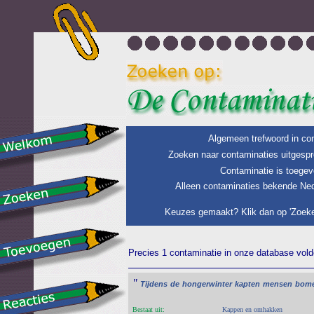
Algemeen trefwoord in con
Zoeken naar contaminaties uitgespr
Contaminatie is toegev
Alleen contaminaties bekende Ned
Keuzes gemaakt? Klik dan op 'Zoeke
Precies 1 contaminatie in onze database voldo
"
Tijdens
de
hongerwinter
kapten
mensen
bom
Bestaat uit:
Kappen en omhakken