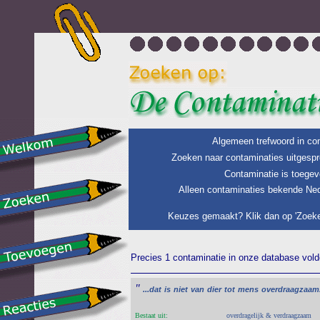
Algemeen trefwoord in con
Zoeken naar contaminaties uitgespr
Contaminatie is toegev
Alleen contaminaties bekende Ned
Keuzes gemaakt? Klik dan op 'Zoeke
Precies 1 contaminatie in onze database voldo
"
...dat
is
niet
van
dier
tot
mens
overdraagzaam
Bestaat uit:
overdragelijk & verdraagzaam