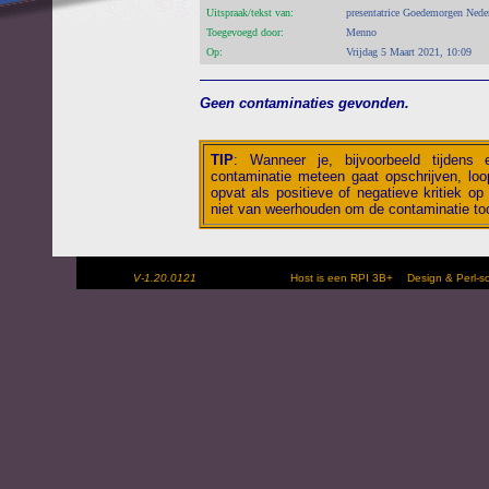
Uitspraak/tekst van:
presentatrice Goedemorgen Nede
Toegevoegd door:
Menno
Op:
Vrijdag 5 Maart 2021, 10:09
Geen contaminaties gevonden.
TIP
:
Wanneer je, bijvoorbeeld tijdens
contaminatie meteen gaat opschrijven, loop
opvat als positieve of negatieve kritiek op 
niet van weerhouden om de contaminatie toc
V-1.20.0121
Host is een RPI 3B+
Design & Perl-