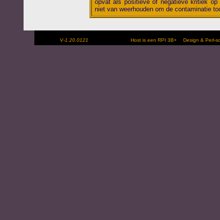
opvat als positieve of negatieve kritiek op 
niet van weerhouden om de contaminatie toc
V-1.20.0121
Host is een RPI 3B+
Design & Perl-