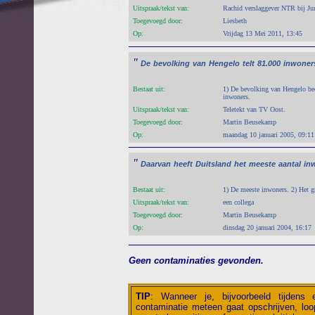
Uitspraak/tekst van:
Rachid verslaggever NTR bij J
Toegevoegd door:
Liesbeth
Op:
Vrijdag 13 Mei 2011, 13:45
"
De
bevolking
van
Hengelo
telt
81.000
inwoner
Bestaat uit:
1) De bevolking van Hengelo bed
inwoners.
Uitspraak/tekst van:
Teletekt van TV Oost.
Toegevoegd door:
Martin Beusekamp
Op:
maandag 10 januari 2005, 09:11
"
Daarvan
heeft
Duitsland
het
meeste
aantal
in
Bestaat uit:
1) De meeste inwoners. 2) Het gr
Uitspraak/tekst van:
een collega
Toegevoegd door:
Martin Beusekamp
Op:
dinsdag 20 januari 2004, 16:17
Geen contaminaties gevonden.
TIP
:
Wanneer je, bijvoorbeeld tijdens
contaminatie meteen gaat opschrijven, loop