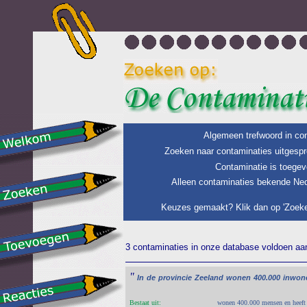
Algemeen trefwoord in con
Zoeken naar contaminaties uitgespr
Contaminatie is toegev
Alleen contaminaties bekende Ned
Keuzes gemaakt? Klik dan op 'Zoeke
3 contaminaties in onze database voldoen aan 
"
In
de
provincie
Zeeland
wonen
400.000
inwone
Bestaat uit:
wonen 400.000 mensen en heeft