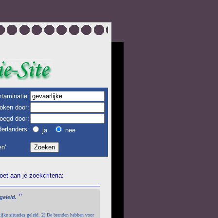
taminatie:
oken door:
oegd door:
erlanders:
ja
nee
n'
et aan je zoekcriteria:
"
geleid.
ijke situaties geleid. 2) De branden hebben voor