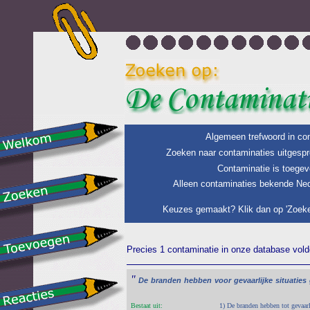
Algemeen trefwoord in con
Zoeken naar contaminaties uitgespr
Contaminatie is toegev
Alleen contaminaties bekende Ned
Keuzes gemaakt? Klik dan op 'Zoeke
Precies 1 contaminatie in onze database voldo
"
De
branden
hebben
voor
gevaarlijke
situaties
Bestaat uit:
1) De branden hebben tot gevaarl