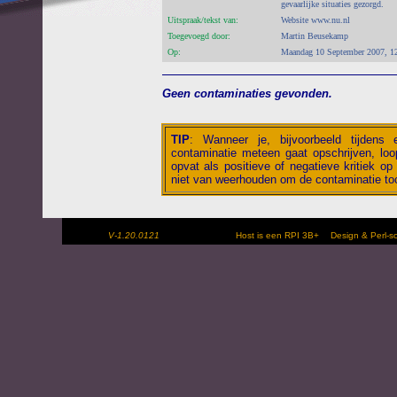
gevaarlijke situaties gezorgd.
Uitspraak/tekst van:
Website www.nu.nl
Toegevoegd door:
Martin Beusekamp
Op:
Maandag 10 September 2007, 1
Geen contaminaties gevonden.
TIP
:
Wanneer je, bijvoorbeeld tijdens
contaminatie meteen gaat opschrijven, loop
opvat als positieve of negatieve kritiek op 
niet van weerhouden om de contaminatie toc
V-1.20.0121
Host is een RPI 3B+
Design & Perl-