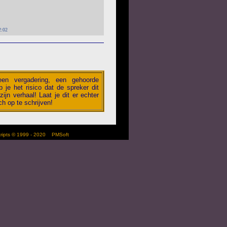
2:02
 een vergadering, een gehoorde
 je het risico dat de spreker dit
zijn verhaal! Laat je dit er echter
h op te schrijven!
scripts © 1999 - 2020
PMSoft