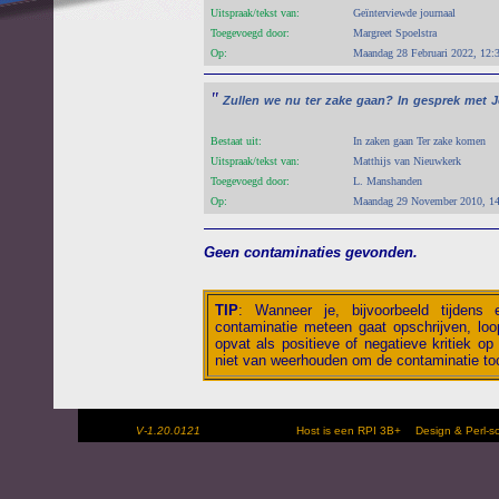
Uitspraak/tekst van:
Geïnterviewde journaal
Toegevoegd door:
Margreet Spoelstra
Op:
Maandag 28 Februari 2022, 12:
"
Zullen
we
nu
ter
zake
gaan?
In
gesprek
met
J
Bestaat uit:
In zaken gaan Ter zake komen
Uitspraak/tekst van:
Matthijs van Nieuwkerk
Toegevoegd door:
L. Manshanden
Op:
Maandag 29 November 2010, 14
Geen contaminaties gevonden.
TIP
:
Wanneer je, bijvoorbeeld tijdens
contaminatie meteen gaat opschrijven, loop
opvat als positieve of negatieve kritiek op 
niet van weerhouden om de contaminatie toc
V-1.20.0121
Host is een RPI 3B+
Design & Perl-