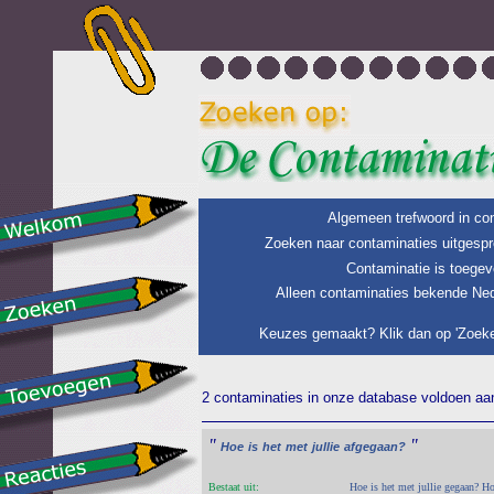
Algemeen trefwoord in con
Zoeken naar contaminaties uitgespr
Contaminatie is toegev
Alleen contaminaties bekende Ned
Keuzes gemaakt? Klik dan op 'Zoeke
2 contaminaties in onze database voldoen aan 
"
"
Hoe
is
het
met
jullie
afgegaan?
Bestaat uit:
Hoe is het met jullie gegaan? Hoe