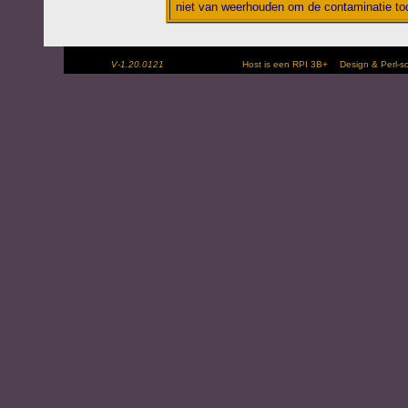
niet van weerhouden om de contaminatie toc
V-1.20.0121
Host is een RPI 3B+
Design & Perl-