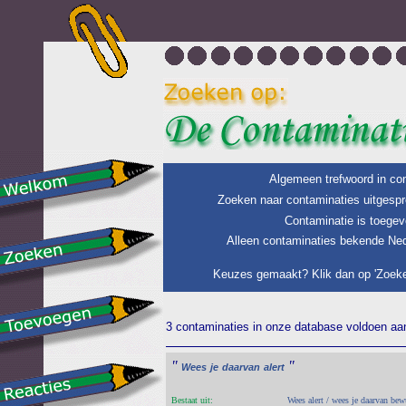
Algemeen trefwoord in con
Zoeken naar contaminaties uitgespr
Contaminatie is toegev
Alleen contaminaties bekende Ned
Keuzes gemaakt? Klik dan op 'Zoeke
3 contaminaties in onze database voldoen aan 
"
"
Wees
je
daarvan
alert
Bestaat uit:
Wees alert / wees je daarvan bew