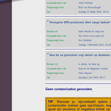
Uitspraak/tekst van:
Aleid Wolfsen
Toegevoegd door:
Rob van Houwelingen
Op:
Zondag 22 Maart 2020, 19:54
"
Portugese
EPD-producent
Alert
vangt
bakzeil
Bestaat uit:
haalt bakzeil en vangt bot
Uitspraak/tekst van:
Ton Smits (www.qure.nl)
Toegevoegd door:
Eric Hiddink
Op:
Vrijdag 7 December 2012, 10:45
"
Ikea
let
na
geruchten
nog
alerter
op
kinderen.
Bestaat uit:
is alerter, let beter op
Uitspraak/tekst van:
Kop uit de Haagsche Courant
Toegevoegd door:
Theo Janssen
Op:
dinsdag 2 juli 2002, 08:17
Geen contaminaties gevonden.
TIP
:
Wanneer je, bijvoorbeeld tijdens
contaminatie meteen gaat opschrijven, loop
opvat als positieve of negatieve kritiek op 