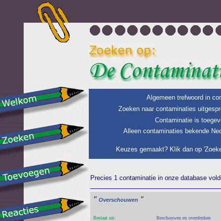
Algemeen trefwoord in con
Zoeken naar contaminaties uitgespr
Contaminatie is toegev
Alleen contaminaties bekende Ned
Keuzes gemaakt? Klik dan op 'Zoeke
Precies 1 contaminatie in onze database voldo
"
"
Overschouwen
Bestaat uit:
Beschouwen en overdenken