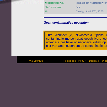
Uitspraak/tekst van:
Iemand in een reclametekst voor 
Toegevoegd door:
Erik
Op:
Dinsdag 19 Juli 2022, 22:05
Geen contaminaties gevonden.
TIP
:
Wanneer je, bijvoorbeeld tijdens
contaminatie meteen gaat opschrijven, loop
opvat als positieve of negatieve kritiek op 
niet van weerhouden om de contaminatie toc
V-1.20.0121
Host is een RPI 3B+
Design & Perl-