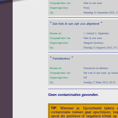
Uitspraak/tekst van:
Weet ik niet meer
Toegevoegd door:
Pietro
Op:
Maandag 15 September 2025, 1
"
"
Dat
heb
ik
van
zijn
zus
afgeleerd
Bestaat uit:
1. Geleerd 2. Afgekeken
Uitspraak/tekst van:
Weet ik niet meer
Toegevoegd door:
Margreet Spoelstra
Op:
Dinsdag 11 Augustus 2015, 07:
"
"
Fantabuleus
Bestaat uit:
Fantastisch en fabuleus
Uitspraak/tekst van:
Dat weet ik niet meer, op interne
Toegevoegd door:
FR
Op:
Zondag 17 Maart 2013, 02:52
Geen contaminaties gevonden.
TIP
:
Wanneer je, bijvoorbeeld tijdens
contaminatie meteen gaat opschrijven, loop
opvat als positieve of negatieve kritiek op 