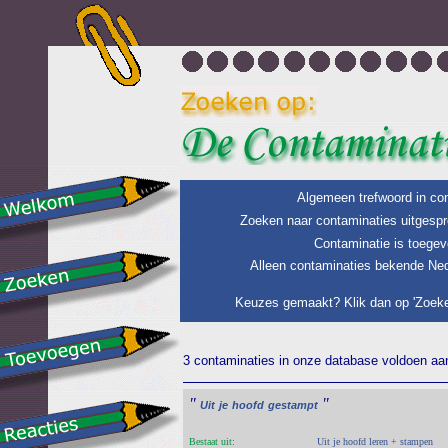
Algemeen trefwoord in con
Zoeken naar contaminaties uitgespr
Contaminatie is toegev
Alleen contaminaties bekende Ned
Keuzes gemaakt? Klik dan op 'Zoeke
3 contaminaties in onze database voldoen aan 
"
"
Uit
je
hoofd
gestampt
Bestaat uit:
Uit je hoofd leren + stampen