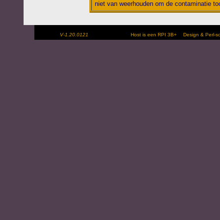
niet van weerhouden om de contaminatie toc
V-1.20.0121
Host is een RPI 3B+
Design & Perl-