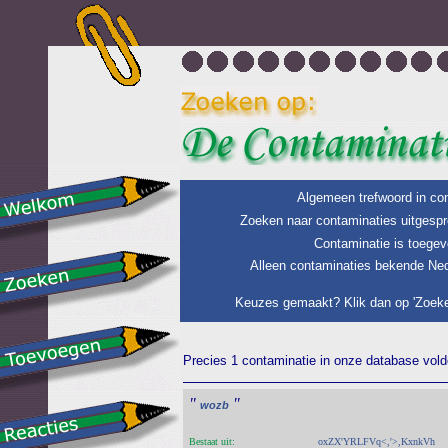
Algemeen trefwoord in con
Zoeken naar contaminaties uitgespr
Contaminatie is toegev
Alleen contaminaties bekende Ned
Keuzes gemaakt? Klik dan op 'Zoeke
Precies 1 contaminatie in onze database voldo
"
"
wozb
Bestaat uit:
oxZX'YRLFVq<,'>,KxnkVh