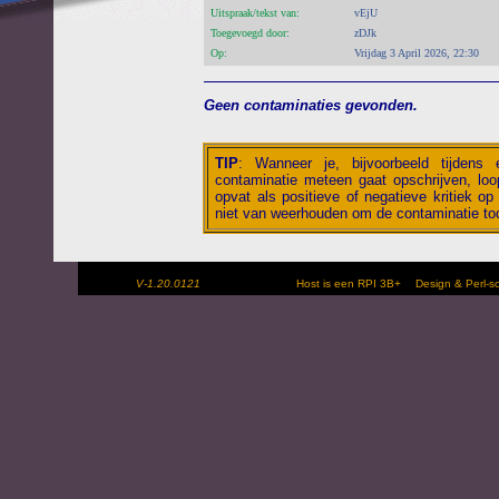
Uitspraak/tekst van:
vEjU
Toegevoegd door:
zDJk
Op:
Vrijdag 3 April 2026, 22:30
Geen contaminaties gevonden.
TIP
:
Wanneer je, bijvoorbeeld tijdens
contaminatie meteen gaat opschrijven, loop
opvat als positieve of negatieve kritiek op 
niet van weerhouden om de contaminatie toc
V-1.20.0121
Host is een RPI 3B+
Design & Perl-