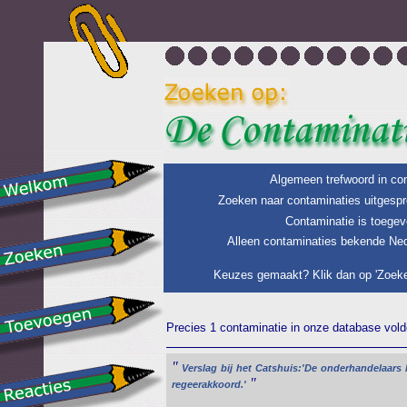
Algemeen trefwoord in con
Zoeken naar contaminaties uitgespr
Contaminatie is toegev
Alleen contaminaties bekende Ned
Keuzes gemaakt? Klik dan op 'Zoeke
Precies 1 contaminatie in onze database voldo
"
Verslag
bij
het
Catshuis:'De
onderhandelaars
"
regeerakkoord.'