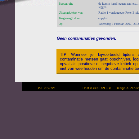
Bestaat uit:
de laatste hand leggen aan iets..
leggen...
Uitspraak/tekst van:
Radio 1 verslaggever Peter Blok
Toegevoegd door:
copykit
Op:
Woensdag 7 Februari 2007, 23:
Geen contaminaties gevonden.
TIP
:
Wanneer je, bijvoorbeeld tijdens
contaminatie meteen gaat opschrijven, loop
opvat als positieve of negatieve kritiek op 
niet van weerhouden om de contaminatie toc
V-1.20.0121
Host is een RPI 3B+
Design & Perl-