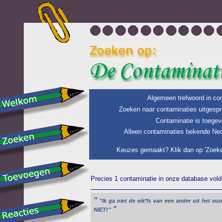
Algemeen trefwoord in con
Zoeken naar contaminaties uitgespr
Contaminatie is toegev
Alleen contaminaties bekende Ned
Keuzes gemaakt? Klik dan op 'Zoeke
Precies 1 contaminatie in onze database voldo
"
''Ik
ga
niet
de
eik*ls
van
een
ander
uit
het
vuu
"
NIET!''