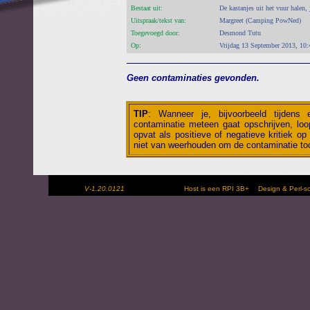
Bestaat uit:
De kastanjes uit het vuur halen, 
Uitspraak/tekst van:
Margreet (Camping PowNed)
Toegevoegd door:
Desmond Tutu
Op:
Vrijdag 13 September 2013, 10:
Geen contaminaties gevonden.
TIP
:
Wanneer je, bijvoorbeeld tijdens
contaminatie meteen gaat opschrijven, loop
opvat als positieve of negatieve kritiek op 
niet van weerhouden om de contaminatie toc
V-1.20.0121
Host is een RPI 3B+
Design & Perl-