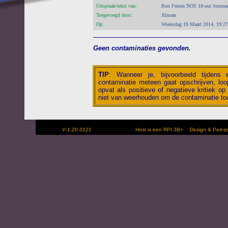
Uitspraak/tekst van:
Ron Fresen NOS 18-uur Journaa
Toegevoegd door:
Ximaar
Op:
Woensdag 19 Maart 2014, 19:27
Geen contaminaties gevonden.
TIP
:
Wanneer je, bijvoorbeeld tijdens
contaminatie meteen gaat opschrijven, loop
opvat als positieve of negatieve kritiek op 
niet van weerhouden om de contaminatie toc
V-1.20.0121
Host is een RPI 3B+
Design & Perl-