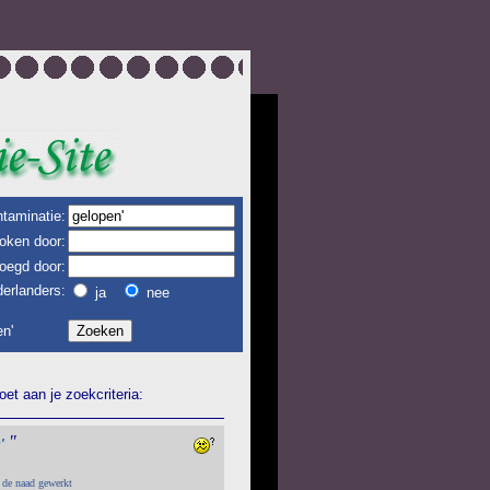
taminatie:
oken door:
oegd door:
erlanders:
ja
nee
n'
et aan je zoekcriteria:
"
'
t de naad gewerkt