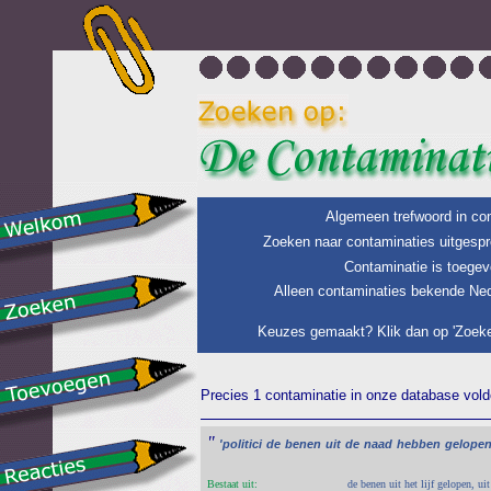
Algemeen trefwoord in con
Zoeken naar contaminaties uitgespr
Contaminatie is toegev
Alleen contaminaties bekende Ned
Keuzes gemaakt? Klik dan op 'Zoeke
Precies 1 contaminatie in onze database voldo
"
'politici
de
benen
uit
de
naad
hebben
gelopen
Bestaat uit:
de benen uit het lijf gelopen, ui