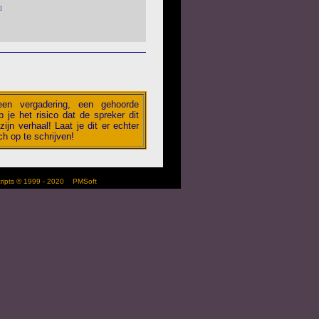
l
 een vergadering, een gehoorde
 je het risico dat de spreker dit
zijn verhaal! Laat je dit er echter
h op te schrijven!
scripts © 1999 - 2020
PMSoft